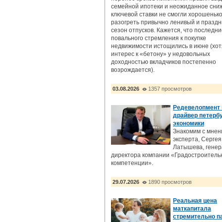
семейной ипотеки и неожиданное сни
ключевой ставки не смогли хорошеньк
разогреть привычно ленивый и празд
сезон отпусков. Кажется, что последн
повального стремления к покупке
недвижимости истощились в июне (хот
интерес к «бетону» у недовольных
доходностью вкладчиков постепенно
возрождается).
03.08.2026
1357 просмотров
Редевелопмент 
драйвер петерб
экономики
Знакомим с мне
эксперта, Сергея
Латышева, генер
директора компании «Градостроител
компетенции».
29.07.2026
1890 просмотров
Реальная цена
маткапитала
стремительно п