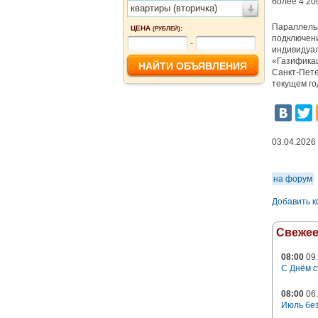
более 4 20
квартиры (вторичка)
Параллельн
ЦЕНА
:
(РУБЛЕЙ)
подключени
-
индивидуал
«Газифика
Санкт-Пете
текущем го
03.04.2026
на форум
Добавить 
Свеже
08:00
09.
С Днём с
08:00
06.
Июль без