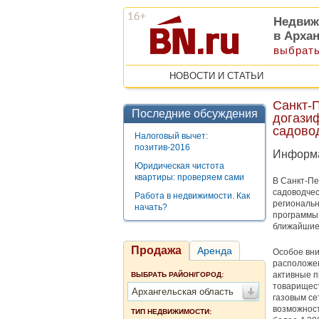
Недвиж
в Арха
выбрать
НОВОСТИ И СТАТЬИ
Санкт-
Последние обсуждения
догазиф
садово
Налоговый вычет:
позитив-2016
Информа
Юридическая чистота
квартиры: проверяем сами
В Санкт-Пе
садоводчес
Работа в недвижимости. Как
региональ
начать?
программы 
ближайшие
Продажа
Аренда
Особое вни
расположен
активные п
ВЫБРАТЬ РАЙОН/ГОРОД:
товарищест
Архангельская область
газовым се
возможност
ТИП НЕДВИЖИМОСТИ: