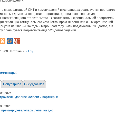
0 домовладений.
о с газификацией СНТ и домовладений в их границах реализуется программ
я жилых домов на городских территориях, предназначенных для
ьного жилищного строительства. В соответствии с региональной программой
ция жилищно-коммунального хозяйства, промышленных и иных организаций
рбурга на 2025-2034 годы» в прошлом году были подключены 785 домов, а в
ду планируется подключить еще 526 домовладений.
 15:00 | Источник
БН.ру
комментарий
е
Популярное
Обсуждаемое
08.2026
троителя, дорогие коллеги и партнёры!
08.2026
 премьер: девелоперы легли на дно