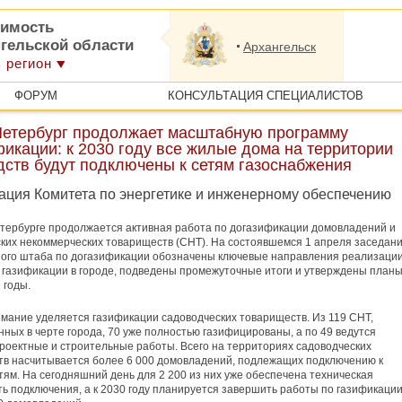
имость
нгельской области
Архангельск
 регион
ФОРУМ
КОНСУЛЬТАЦИЯ СПЕЦИАЛИСТОВ
Петербург продолжает масштабную программу
икации: к 2030 году все жилые дома на территории
дств будут подключены к сетям газоснабжения
ция Комитета по энергетике и инженерному обеспечению
тербурге продолжается активная работа по
догазификации
домовладений и
ких некоммерческих товариществ (СНТ). На состоявшемся 1 апреля заседан
ного штаба по
догазификации
обозначены ключевые направления реализаци
газификации в городе, подведены промежуточные итоги и утверждены планы
 годы.
мание уделяется газификации садоводческих товариществ. Из 119 СНТ,
ных в черте города, 70 уже полностью газифицированы, а по 49 ведутся
роектные и строительные работы. Всего на территориях садоводческих
в насчитывается более 6 000 домовладений, подлежащих подключению к
тям. На сегодняшний день для 2 200 из них уже обеспечена техническая
ь подключения, а к 2030 году планируется завершить работы по газификаци