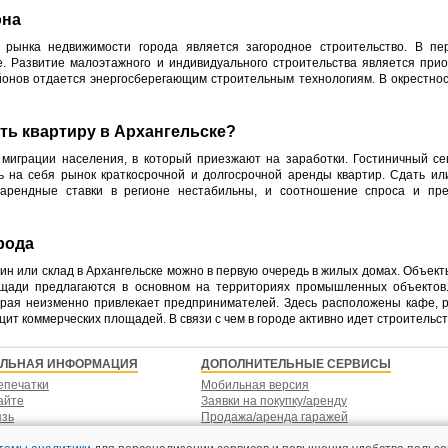
она
 рынка недвижимости города является загородное строительство. В пе
е. Развитие малоэтажного и индивидуального строительства является пр
нов отдается энергосберегающим строительным технологиям. В окрестностя
ять квартиру в Архангельске?
 миграции населения, в который приезжают на заработки. Гостиничный се
ь на себя рынок краткосрочной и долгосрочной аренды квартир. Сдать и
 арендные ставки в регионе нестабильны, и соотношение спроса и пр
рода
ин или склад в Архангельске можно в первую очередь в жилых домах. Объек
лощади предлагаются в основном на территориях промышленных объектов.
рая неизменно привлекает предпринимателей. Здесь расположены кафе, р
ит коммерческих площадей. В связи с чем в городе активно идет строительс
ЕЛЬНАЯ ИНФОРМАЦИЯ
ДОПОЛНИТЕЛЬНЫЕ СЕРВИСЫ
епечатки
Мобильная версия
айте
Заявки на покупку/аренду
язь
Продажа/аренда гаражей