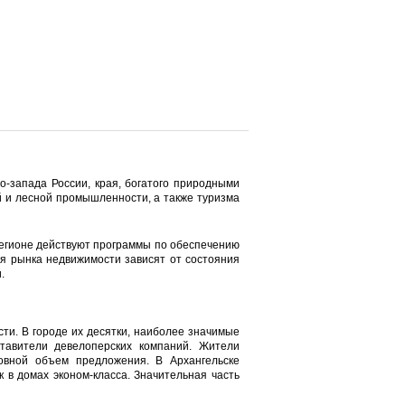
-запада России, края, богатого природными
й и лесной промышленности, а также туризма
регионе действуют программы по обеспечению
я рынка недвижимости зависят от состояния
.
ти. В городе их десятки, наиболее значимые
авители девелоперских компаний. Жители
новной объем предложения. В Архангельске
в домах эконом-класса. Значительная часть