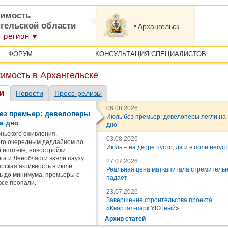
имость
нгельской области
Архангельск
 регион
ФОРУМ
КОНСУЛЬТАЦИЯ СПЕЦИАЛИСТОВ
имость в Архангельске
и
Новости
Пресс-релизы
06.08.2026
ез премьер: девелоперы
Июль без премьер: девелоперы легли на
а дно
дно
ньского оживления,
03.08.2026
го очередным дедлайном по
Июль – на дворе пусто, да и в поле негус
 ипотеке, новостройки
га и Ленобласти взяли паузу.
27.07.2026
рская активность в июле
Реальная цена маткапитала стремитель
ь до минимума, премьеры с
падает
все пропали.
23.07.2026
Завершение строительства проекта
«Квартал-парк УЮТный»
Архив статей