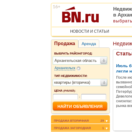
Недвиж
в Арха
выбрать
НОВОСТИ И СТАТЬИ
Недвиж
Продажа
Аренда
Стать
ВЫБРАТЬ РАЙОН/ГОРОД:
Архангельская область
Июль б
Архангельск
легли н
ТИП НЕДВИЖИМОСТИ:
После ию
квартиры (вторичка)
вызванно
семейной
ЦЕНА
:
(РУБЛЕЙ)
Петербур
Девелопе
-
снизилас
рынка во
ПРОДАЖА ВТОРИЧНАЯ
29
ПРОДАЖА ЗАГОРОДНАЯ
1