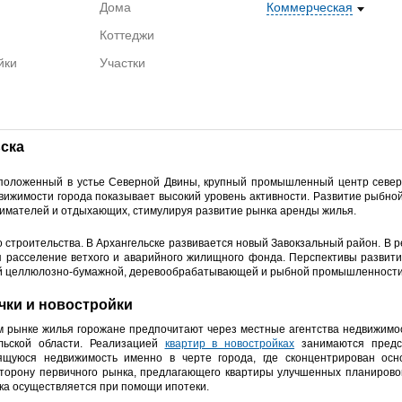
Дома
Коммерческая
Коттеджи
йки
Участки
ска
асположенный в устье Северной Двины, крупный промышленный центр северо
вижимости города показывает высокий уровень активности. Развитие рыбно
нимателей и отдыхающих, стимулируя развитие рынка аренды жилья.
о строительства. В Архангельске развивается новый Завокзальный район. В 
я расселение ветхого и аварийного жилищного фонда. Перспективы развити
ий целлюлозно-бумажной, деревообрабатывающей и рыбной промышленности
чки и новостройки
м рынке жилья горожане предпочитают через местные агентства недвижимос
льской области. Реализацией
квартир в новостройках
занимаются предст
ящуюся недвижимость именно в черте города, где сконцентрирован ос
торону первичного рынка, предлагающего квартиры улучшенных планировок 
ка осуществляется при помощи ипотеки.