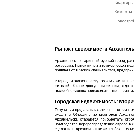
Квартиры
Комнаты
Новостро
Рынок недвижимости Архангель
Архангельск – старинный русский город, р
ресурсами. Рынок жилой и коммерческой нед
привлекают в регион специалистов, предпри
В городе и области растут объемы жилищног
жителей области доступным жильем, ведетс
градообразующих производств – предприят
Городская недвижимость: втори
Покупать и продавать квартиры на вторично
входят в Объединение риэлторов Арханге
Архангельска стараются приобретать стро
наблюдается перераспределение спроса в с
сделок на вторичном рынке жилья Архангельс