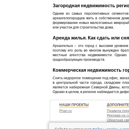
Загородная недвижимость реги
Одним из самых перспективных сегментов
архангелогородцев жить в собственном дом
формировании новых малоэтажных микрорайо
или участок для строительства дома.
Аренда жилья. Как сдать или сн
Архангельск – это город с высоким уровнем
поэтому его роль во многом вынужден брат
местные агентства недвижимости. Однако
градообразующих производств.
Коммерческая недвижимость го
Снять недорогое помещение под офис, магаз
в центральной части города, складские п
является набережная Северной Двины, кото
Однако в целом, в регионе наблюдается дефиц
НАШИ ПРОЕКТЫ
ДОПОЛНИТ
Prian.ru
Правила пер
Реклама на с
Обратная св
Контакты