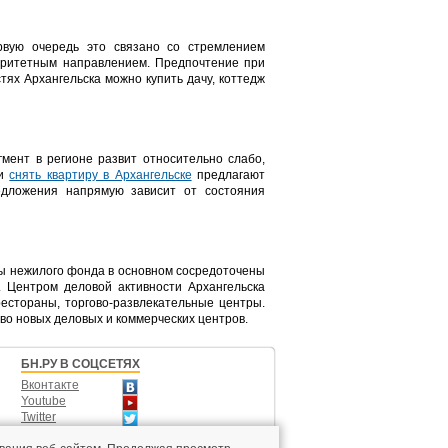
рвую очередь это связано со стремлением
иоритетным направлением. Предпочтение при
х Архангельска можно купить дачу, коттедж
гмент в регионе развит относительно слабо,
ли
снять квартиру в Архангельске
предлагают
едложения напрямую зависит от состояния
ты нежилого фонда в основном сосредоточены
 Центром деловой активности Архангельска
естораны, торгово-развлекательные центры.
тво новых деловых и коммерческих центров.
БН.РУ В СОЦСЕТЯХ
Вконтакте
Youtube
Twitter
Одноклассники