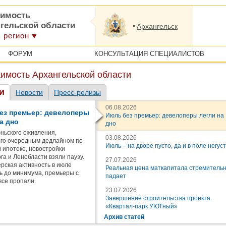
имость
нгельской области
Архангельск
 регион
ФОРУМ
КОНСУЛЬТАЦИЯ СПЕЦИАЛИСТОВ
имость Архангельской области
и
Новости
Пресс-релизы
06.08.2026
ез премьер: девелоперы
Июль без премьер: девелоперы легли на
а дно
дно
ньского оживления,
03.08.2026
го очередным дедлайном по
Июль – на дворе пусто, да и в поле негус
 ипотеке, новостройки
га и Ленобласти взяли паузу.
27.07.2026
рская активность в июле
Реальная цена маткапитала стремитель
ь до минимума, премьеры с
падает
все пропали.
23.07.2026
Завершение строительства проекта
«Квартал-парк УЮТный»
Архив статей