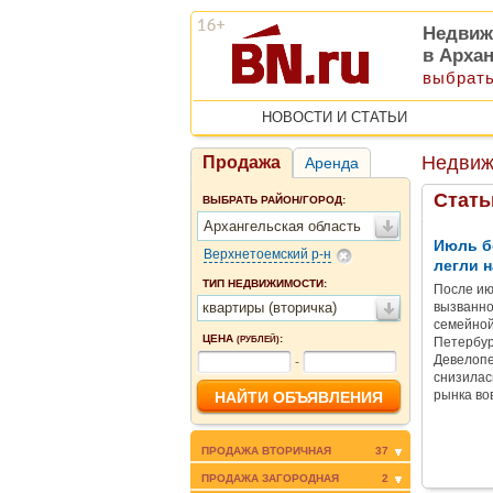
Недвиж
в Арха
выбрать
НОВОСТИ И СТАТЬИ
Недвиж
Продажа
Аренда
Стать
ВЫБРАТЬ РАЙОН/ГОРОД:
Архангельская область
Июль б
Верхнетоемский р-н
легли н
ТИП НЕДВИЖИМОСТИ:
После ию
квартиры (вторичка)
вызванно
семейной
ЦЕНА
:
(РУБЛЕЙ)
Петербур
Девелопе
-
снизилас
рынка во
ПРОДАЖА ВТОРИЧНАЯ
37
ПРОДАЖА ЗАГОРОДНАЯ
2