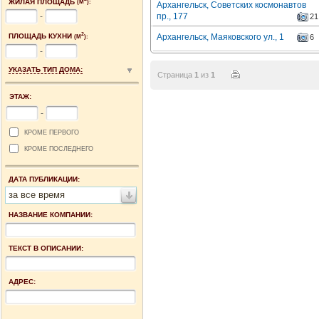
ЖИЛАЯ ПЛОЩАДЬ
(М
):
Архангельск, Советских космонавтов
пр., 177
-
21
2
ПЛОЩАДЬ КУХНИ
Архангельск, Маяковского ул., 1
6
(М
):
-
УКАЗАТЬ ТИП ДОМА:
Страница
1
из
1
ЭТАЖ:
-
КРОМЕ ПЕРВОГО
КРОМЕ ПОСЛЕДНЕГО
ДАТА ПУБЛИКАЦИИ:
за все время
НАЗВАНИЕ КОМПАНИИ:
ТЕКСТ В ОПИСАНИИ:
АДРЕС: