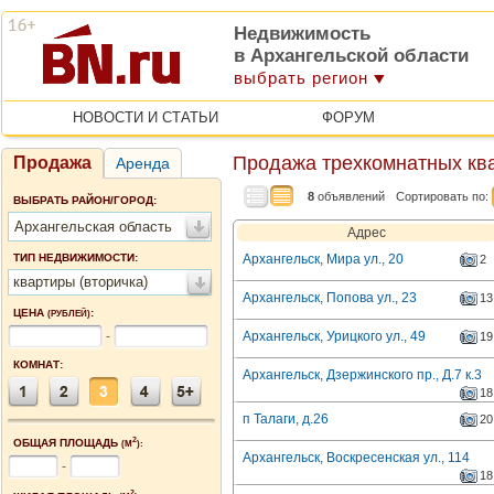
Недвижимость
в Архангельской области
выбрать регион
НОВОСТИ И СТАТЬИ
ФОРУМ
Продажа трехкомнатных ква
Продажа
Аренда
8
объявлений
Сортировать по:
ВЫБРАТЬ РАЙОН/ГОРОД:
Архангельская область
Адрес
ТИП НЕДВИЖИМОСТИ:
Архангельск, Мира ул., 20
2
квартиры (вторичка)
Архангельск, Попова ул., 23
13
ЦЕНА
:
(РУБЛЕЙ)
-
Архангельск, Урицкого ул., 49
19
КОМНАТ:
Архангельск, Дзержинского пр., Д.7 к.3
18
п Талаги, д.26
20
2
ОБЩАЯ ПЛОЩАДЬ
(М
):
Архангельск, Воскресенская ул., 114
-
18
2