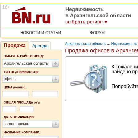
Недвижимость
в Архангельской области
выбрать регион
НОВОСТИ И СТАТЬИ
ФОРУМ
Архангельская область
→
Недвижимость 
Продажа
Аренда
Продажа офисов в Арханге
ВЫБРАТЬ РАЙОН/ГОРОД:
Архангельская область
К сожалени
найдено пр
ТИП НЕДВИЖИМОСТИ:
офисы
Попробуйте
ЦЕНА
:
(РУБЛЕЙ)
-
2
ОБЩАЯ ПЛОЩАДЬ
(М
):
-
ДАТА ПУБЛИКАЦИИ:
за все время
НАЗВАНИЕ КОМПАНИИ: