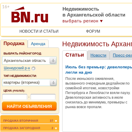
Недвижимость
в Архангельской области
выбрать регион
НОВОСТИ И СТАТЬИ
ФОРУМ
Недвижимость Арханг
Продажа
Аренда
ВЫБРАТЬ РАЙОН/ГОРОД:
Статьи
Новости
Пресс-ре
Архангельская область
Июль без премьер: девелопер
Шенкурский р-н
легли на дно
ТИП НЕДВИЖИМОСТИ:
После июньского оживления,
квартиры (вторичка)
вызванного очередным дедлайном по
семейной ипотеке, новостройки
ЦЕНА
:
(РУБЛЕЙ)
Петербурга и Ленобласти взяли паузу.
-
Девелоперская активность в июле
снизилась до минимума, премьеры с
рынка вовсе пропали.
ПРОДАЖА ВТОРИЧНАЯ
37
ПРОДАЖА ЗАГОРОДНАЯ
2